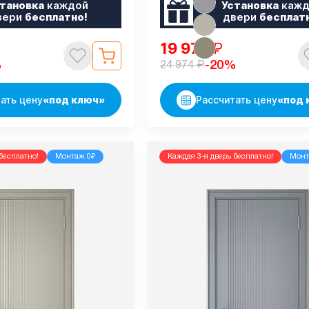
тановка
каждой
Установка
кажд
вери
бесплатно!
двери
бесплат
19 979
₽
₽
%
-20%
24 974
ать цену
«под ключ»
Рассчитать цену
«под 
бесплатно!
Монтаж 0₽
Каждая 3-я дверь бесплатно!
Монт