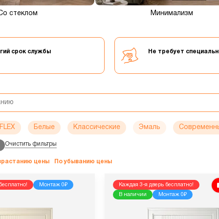
Со стеклом
Минимализм
гий срок службы
Не требует специальн
FLEX
Белые
Классические
Эмаль
Современн
Очистить фильтры
озрастанию цены
По убыванию цены
бесплатно!
Монтаж 0₽
Каждая 3-я дверь бесплатно!
В наличии
Монтаж 0₽