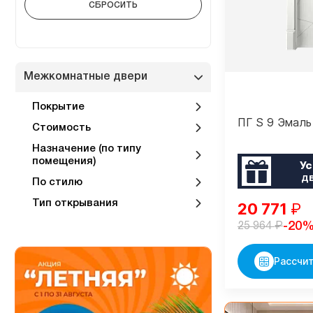
Межкомнатные двери
Покрытие
ПГ S 9 Эмаль
Стоимость
Назначение (по типу
помещения)
Ус
д
По стилю
Тип открывания
20 771
₽
₽
-20
25 964
Рассчит