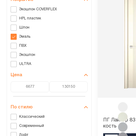
Экошпон COVERFLEX
HPL пластик
Шпон
Эмаль
ПВХ
Экошпон
ULTRA
Цена
По стилю
Классический
ПГ Лайнер 83
кость
Современный
Лофт