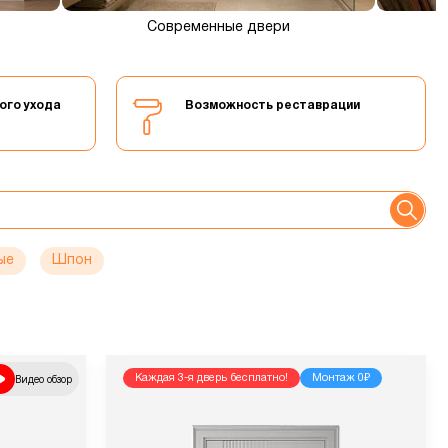
Современные двери
ого ухода
Возможность реставрации
ые
Шпон
Видео обзор
Каждая 3-я дверь бесплатно!
Монтаж 0₽