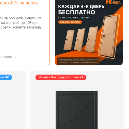
а до 40% на двери!
ой выбор межкомнатных
 со скидкой до 40% до
апреля! Успейте заказать.
я акции
аж 0₽
Каждая 3-я дверь бесплатно!