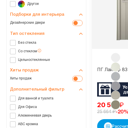
Подборки для интерьера
Дизайнерские двери
Тип остекления
Без стекла
Со стеклом
Цельностеклянные
ПГ Лайнер 83
Хиты продаж
Хиты продаж
Ус
Дополнительный фильтр
д
Для ванной и туалета
20 531
₽
Для Офиса
₽
-20
25 664
Алюминиевая дверь
ABC кромка
Рассчит