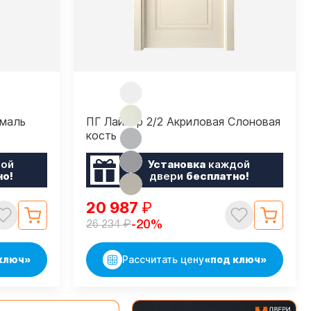
Эмаль
ПГ Лайнер 2/2 Акриловая Слоновая
кость
ой
Установка
каждой
но!
двери
бесплатно!
20 987
₽
₽
-20%
26 234
ключ»
Рассчитать цену
«под ключ»