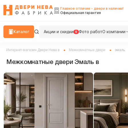
Главное отличие - двери в наличии!
Официальная гарантия
Каталог
Акции и скидки
Фото работ
О компании
6
Интернет-магазин Двери Нева в
Межкомнатные двери
эмаль
Межкомнатные двери Эмаль в