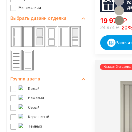
Ус
д
Минимализм
Выбрать дизайн отделки
19 979
₽
₽
-20
24 974
Рассчит
Каждая 3-я дверь 
Группа цвета