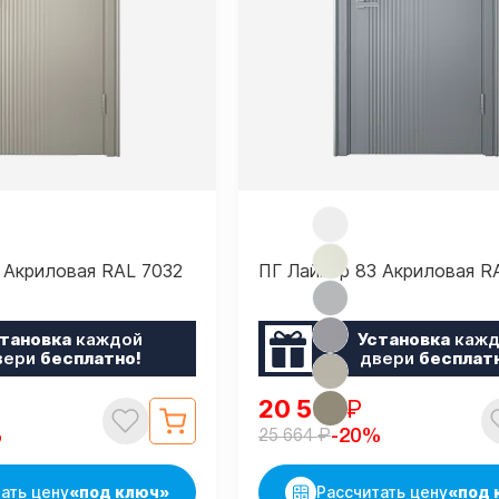
 Акриловая RAL 7032
ПГ Лайнер 83 Акриловая R
тановка
каждой
Установка
кажд
вери
бесплатно!
двери
бесплат
20 531
₽
₽
%
-20%
25 664
ать цену
«под ключ»
Рассчитать цену
«под 