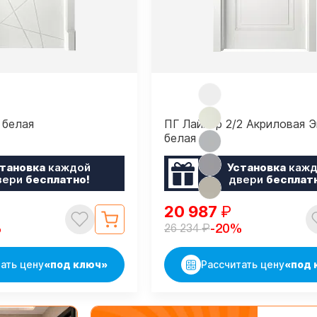
 белая
ПГ Лайнер 2/2 Акриловая 
белая
тановка
каждой
Установка
кажд
вери
бесплатно!
двери
бесплат
20 987
₽
₽
%
-20%
26 234
ать цену
«под ключ»
Рассчитать цену
«под 