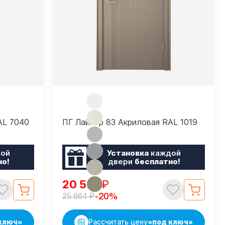
AL 7040
ПГ Лайнер 83 Акриловая RAL 1019
ой
Установка
каждой
но!
двери
бесплатно!
20 531
₽
₽
-20%
25 664
ключ»
Рассчитать цену
«под ключ»