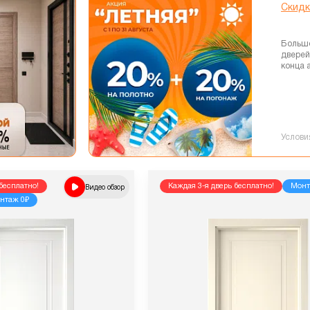
Скидк
Больш
дверей
конца 
Услови
бесплатно!
Видео обзор
Каждая 3-я дверь бесплатно!
Монт
нтаж 0₽