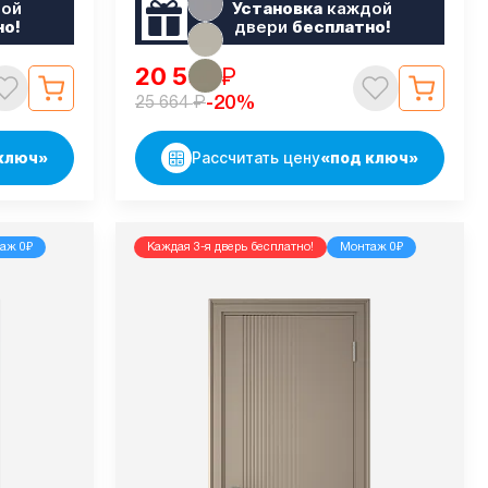
ой
Установка
каждой
но!
двери
бесплатно!
20 531
₽
₽
-20%
25 664
ключ»
Рассчитать цену
«под ключ»
аж 0₽
Каждая 3-я дверь бесплатно!
Монтаж 0₽